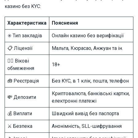
казино без KYC:
Характеристика
Пояснення
✳️ Тип закладів
Онлайн казино без верифікації
📋 Ліцензії
Мальта, Кюрасао, Анжуан та ін.
🙍‍♂️ Вікові
18+
обмеження
🧰 Реєстрація
Без KYC, в 1 клік, пошта, телефон
Криптовалюта, банківські картки,
💸 Депозити
електронні платежі
💰 Виплати
Швидкий вивід без паспорта
⚔️ Безпека
Анонімність, SLL-шифрування