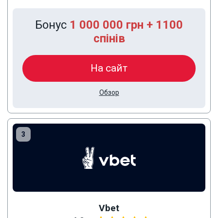
Бонус
1 000 000 грн + 1100
спінів
На сайт
Обзор
Vbet