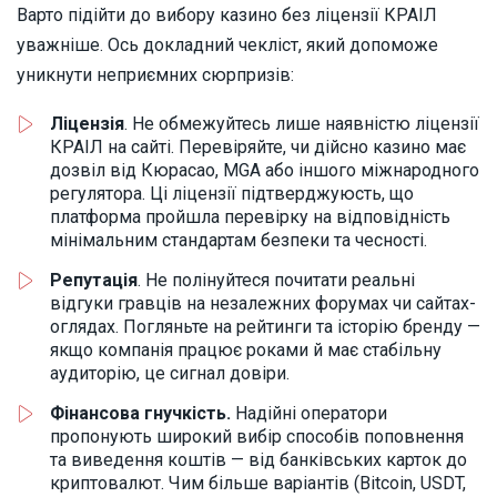
Варто підійти до вибору казино без ліцензії КРАІЛ
уважніше. Ось докладний чекліст, який допоможе
уникнути неприємних сюрпризів:
Ліцензія
. Не обмежуйтесь лише наявністю ліцензії
КРАІЛ на сайті. Перевіряйте, чи дійсно казино має
дозвіл від Кюрасао, MGA або іншого міжнародного
регулятора. Ці ліцензії підтверджуюсть, що
платформа пройшла перевірку на відповідність
мінімальним стандартам безпеки та чесності.
Репутація
. Не полінуйтеся почитати реальні
відгуки гравців на незалежних форумах чи сайтах-
оглядах. Погляньте на рейтинги та історію бренду —
якщо компанія працює роками й має стабільну
аудиторію, це сигнал довіри.
Фінансова гнучкість.
Надійні оператори
пропонують широкий вибір способів поповнення
та виведення коштів — від банківських карток до
криптовалют. Чим більше варіантів (Bitcoin, USDT,