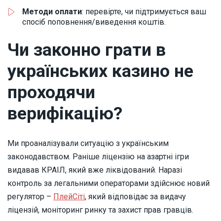
Методи оплати
: перевірте, чи підтримується ваш
спосіб поповнення/виведення коштів.
Чи законно грати в
українських казино не
проходячи
верифікацію?
Ми проаналізували ситуацію з українським
законодавством. Раніше ліцензію на азартні ігри
видавав КРАІЛ, який вже ліквідований. Наразі
контроль за легальними операторами здійснює новий
регулятор –
ПлейСіті
, який відповідає за видачу
ліцензій, моніторинг ринку та захист прав гравців.