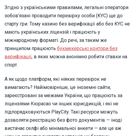
Згідно з українськими правилами, легальні оператори
зобов’язані проводити перевірку особи (KYC) ще до
старту гри. Тому казино без верифікації або без KYC не
мають українських ліцензій і працюють у
міжнародному форматі. До речі, за таким же
принципом працюють
букмекерські контори без
верифікації
, в яких можна анонімно робити ставки на
спорт.
А як щодо платформ, які ніяких перевірок не
вимагають? Найімовірніше, це іноземні сайти,
зареєстровані за межами України, що працюють за
ліцензіями Кюрасао чи інших юрисдикцій, і які не
підпорядковуються PlayCity. Такі ресурси можуть
дозволяти реєстрацію без фото документів — іноді
вистачає селфі або мінімальної анкети — але це аж