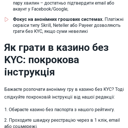
пару хвилин – достатньо підтвердити email або
акаунт у Facebook/Google;
Фокус на анонімних грошових системах.
Платіжні
сервіси типу Skrill, Neteller або Payeer дозволяють
грати без KYC, якщо суми невеликі
Як грати в казино без
KYC: покрокова
інструкція
Бажаєте розпочати анонімну гру в казино без KYC? Тоді
слідкуйте покроковій інструкції від нашої редакції:
Обираєте казино без паспорта з нашого рейтингу.
Проходите швидку реєстрацію через в 1 клік, email
або соцмережі.