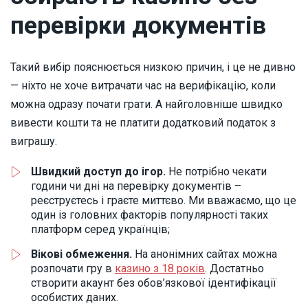
перевірки документів
Такий вибір пояснюється низкою причин, і це не дивно
— ніхто не хоче витрачати час на верифікацію, коли
можна одразу почати грати. А найголовніше швидко
вивести кошти та не платити додатковий податок з
виграшу.
Швидкий доступ до ігор.
Не потрібно чекати
години чи дні на перевірку документів –
реєструєтесь і граєте миттєво. Ми вважаємо, що це
один із головних факторів популярності таких
платформ серед українців;
Вікові обмеження.
На анонімних сайтах можна
розпочати гру в
казино з 18 років
. Достатньо
створити акаунт без обов’язкової ідентифікації
особистих даних.