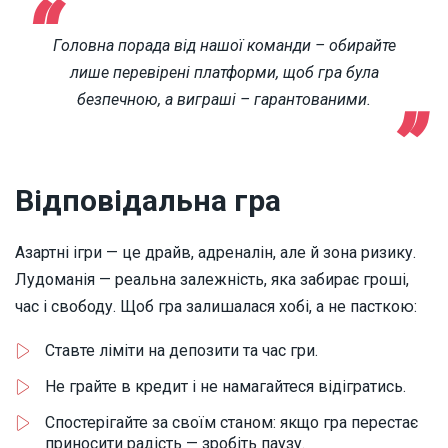
Головна порада від нашої команди – обирайте
лише перевірені платформи, щоб гра була
безпечною, а виграші – гарантованими.
Відповідальна гра
Азартні ігри — це драйв, адреналін, але й зона ризику.
Лудоманія — реальна залежність, яка забирає гроші,
час і свободу. Щоб гра залишалася хобі, а не пасткою:
Ставте ліміти на депозити та час гри.
Не грайте в кредит і не намагайтеся відігратись.
Спостерігайте за своїм станом: якщо гра перестає
приносити радість — зробіть паузу.