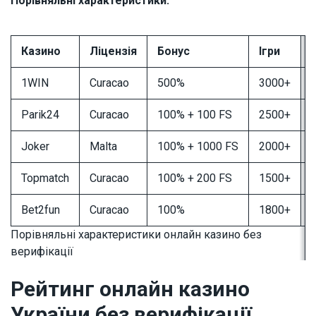
Порівняльні характеристики:
Казино
Ліцензія
Бонус
Ігри
1WIN
Curacao
500%
3000+
Parik24
Curacao
100% + 100 FS
2500+
Joker
Malta
100% + 1000 FS
2000+
Topmatch
Curacao
100% + 200 FS
1500+
Bet2fun
Curacao
100%
1800+
Порівняльні характеристики онлайн казино без
верифікації
Рейтинг онлайн казино
України без верифікації