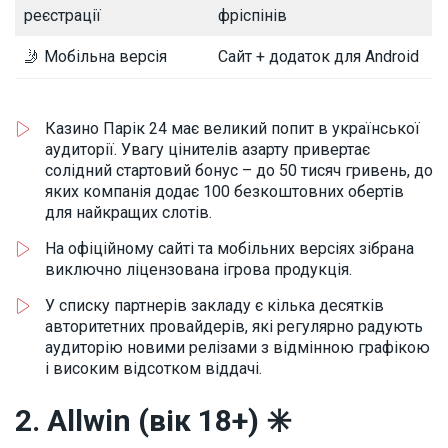
реєстрації
фріспінів
🤳 Мобільна версія
Сайт + додаток для Android
Казино Парік 24 має великий попит в української
аудиторії. Увагу цінителів азарту привертає
солідний стартовий бонус – до 50 тисяч гривень, до
яких компанія додає 100 безкоштовних обертів
для найкращих слотів.
На офіційному сайті та мобільних версіях зібрана
виключно ліцензована ігрова продукція.
У списку партнерів закладу є кілька десятків
авторитетних провайдерів, які регулярно радують
аудиторію новими релізами з відмінною графікою
і високим відсотком віддачі.
2. Allwin (вік 18+) ✳️