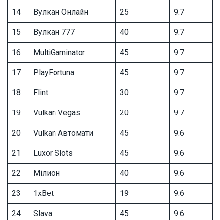
14
Вулкан Онлайн
25
9.7
15
Вулкан 777
40
9.7
16
MultiGaminator
45
9.7
17
PlayFortuna
45
9.7
18
Flint
30
9.7
19
Vulkan Vegas
20
9.7
20
Vulkan Автомати
45
9.6
21
Luxor Slots
45
9.6
22
Мілион
40
9.6
23
1xBet
19
9.6
24
Slava
45
9.6