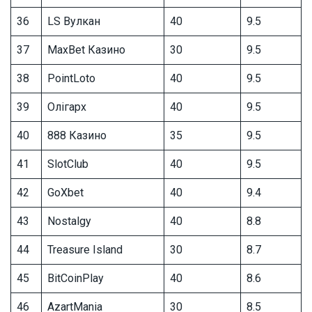
36
LS Вулкан
40
9.5
37
MaxBet Казино
30
9.5
38
PointLoto
40
9.5
39
Олігарх
40
9.5
40
888 Казино
35
9.5
41
SlotClub
40
9.5
42
GoXbet
40
9.4
43
Nostalgy
40
8.8
44
Treasure Island
30
8.7
45
BitCoinPlay
40
8.6
46
AzartMania
30
8.5