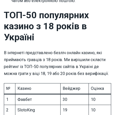
чатом або електронною поштою.
ТОП-50 популярних
казино з 18 років в
Україні
В інтернеті представлено безліч онлайн казино, які
приймають гравців з 18 років. Ми вирішили скласти
рейтинг із ТОП-50 популярних сайтів в Україні де
можна грати у віці 18, 19 або 20 років без верифікації.
№
Казино
Вейджер
Оцінка
1
Фавбет
30
10
2
SlotoKing
19
10