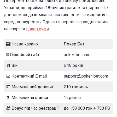
Покер Бет також належить до списку нових казино
України, що приймає 18-річних гравців та старше. Це
доволі молода компанія, яка вже встигла виділитись
серед конкурентів. Однією з переваг є розділ ставок
на спорт та
покер руми
.
🎰 Назва казино
Покер Бет
🌐 Офіційний сайт
poker-bet.com
📆 Вік
з 18 років
📧 Контактний E-mail
support@poker-bet.com
💵 Мінімальний депозит
210 гривень
🤏 Мінімальна ставка
1 гривня
🎁 Бонус під час реєстрації
до 150 000 грн + 750 FS