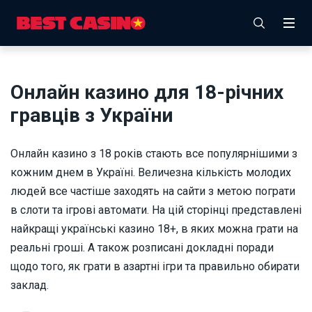
Онлайн казино для 18-річних
гравців з України
Онлайн казино з 18 років стають все популярнішими з
кожним днем в Україні. Величезна кількість молодих
людей все частіше заходять на сайти з метою пограти
в слоти та ігрові автомати. На цій сторінці представлені
найкращі українські казино 18+, в яких можна грати на
реальні гроші. А також розписані докладні поради
щодо того, як грати в азартні ігри та правильно обирати
заклад.