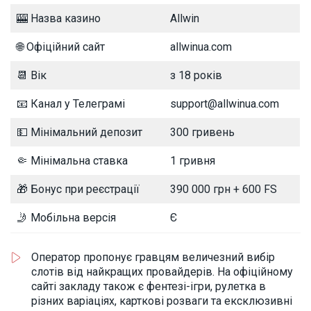
🎰 Назва казино
Allwin
🌐 Офіційний сайт
allwinua.com
📆 Вік
з 18 років
📧 Канал у Телеграмі
support@allwinua.com
💵 Мінімальний депозит
300 гривень
🤏 Мінімальна ставка
1 гривня
🎁 Бонус при реєстрації
390 000 грн + 600 FS
🤳 Мобільна версія
Є
Оператор пропонує гравцям величезний вибір
слотів від найкращих провайдерів. На офіційному
сайті закладу також є фентезі-ігри, рулетка в
різних варіаціях, карткові розваги та ексклюзивні