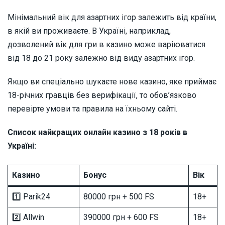
Мінімальний вік для азартних ігор залежить від країни,
в якій ви проживаєте. В Україні, наприклад,
дозволений вік для гри в казино може варіюватися
від 18 до 21 року залежно від виду азартних ігор.
Якщо ви спеціально шукаєте нове казино, яке приймає
18-річних гравців без верифікації, то обов’язково
перевірте умови та правила на їхньому сайті.
Список найкращих онлайн казино з 18 років в
Україні:
Казино
Бонус
Вік
1️⃣ Parik24
80000 грн + 500 FS
18+
2️⃣ Allwin
390000 грн + 600 FS
18+