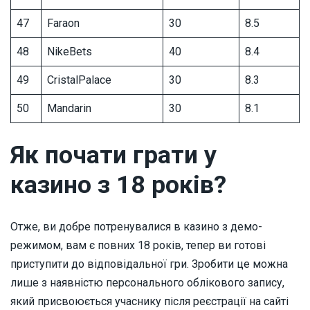
47
Faraon
30
8.5
48
NikeBets
40
8.4
49
CristalPalace
30
8.3
50
Mandarin
30
8.1
Як почати грати у
казино з 18 років?
Отже, ви добре потренувалися в казино з демо-
режимом, вам є повних 18 років, тепер ви готові
приступити до відповідальної гри. Зробити це можна
лише з наявністю персонального облікового запису,
який присвоюється учаснику після реєстрації на сайті