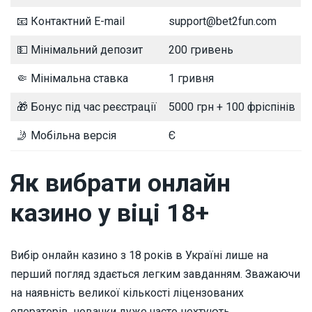
📧 Контактний E-mail
support@bet2fun.com
💵 Мінімальний депозит
200 гривень
🤏 Мінімальна ставка
1 гривня
🎁 Бонус під час реєстрації
5000 грн + 100 фріспінів
🤳 Мобільна версія
Є
Як вибрати онлайн
казино у віці 18+
Вибір онлайн казино з 18 років в Україні лише на
перший погляд здається легким завданням. Зважаючи
на наявність великої кількості ліцензованих
операторів, новачки дуже часто нехтують