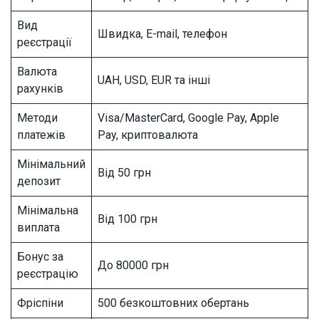
Вид
Швидка, E-mail, телефон
реєстрації
Валюта
UAH, USD, EUR та інші
рахунків
Методи
Visa/MasterCard, Google Pay, Apple
платежів
Pay, криптовалюта
Мінімальний
Від 50 грн
депозит
Мінімальна
Від 100 грн
виплата
Бонус за
До 80000 грн
реєстрацію
Фріспіни
500 безкоштовних обертань