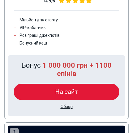
4.9
/5
Мільйон для старту
VIP-кабанчик
Розіграші джекпотів
Бонусний кеш
Бонус
1 000 000 грн + 1100
спінів
На сайт
Обзор