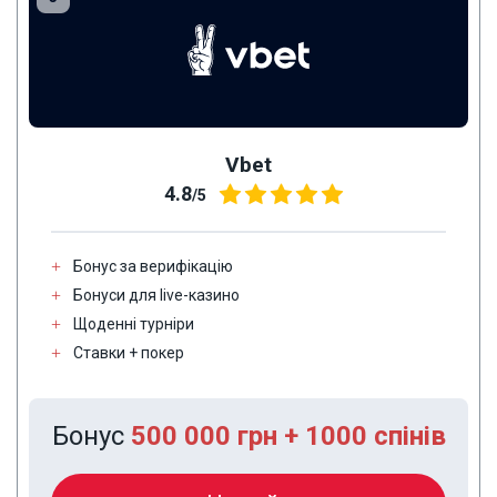
Vbet
4.8
/5
Бонус за верифікацію
Бонуси для live-казино
Щоденні турніри
Ставки + покер
Бонус
500 000 грн + 1000 спінів