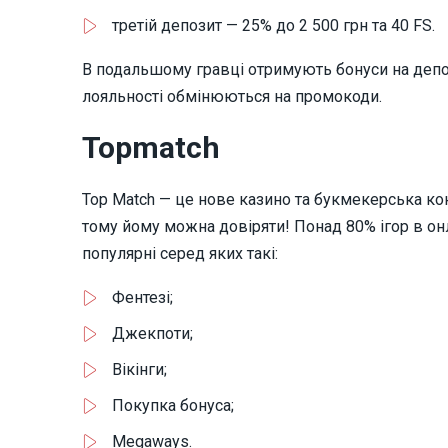
третій депозит — 25% до 2 500 грн та 40 FS.
В подальшому гравці отримують бонуси на депоз
лояльності обмінюються на промокоди.
Topmatch
Top Match — це нове казино та букмекерська ко
тому йому можна довіряти! Понад 80% ігор в онл
популярні серед яких такі:
Фентезі;
Джекпоти;
Вікінги;
Покупка бонуса;
Megaways.