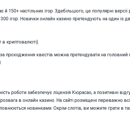
є й 150+ настільних ігор. Здебільшого, це популярні версії
д 300 ігор. Новачки онлайн казино претендують на один із д
т в криптовалюті).
 за проходження квестів можна претендувати на головний пр
.
ність роботи забезпечує ліцензія Кюрасао, а позитивні від
розвага в онлайн казино. На сайті розміщені переважно всім 
повнюється новинками. Окрім слотів, ви можете грати в такі