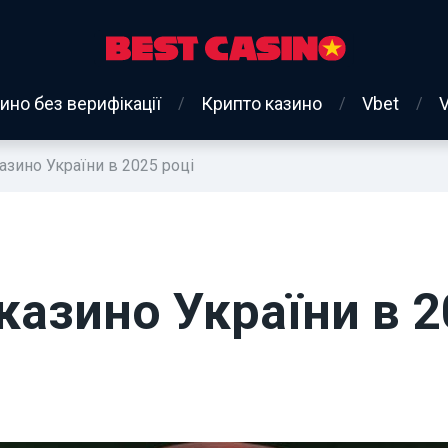
ино без верифікації
Крипто казино
Vbet
азино України в 2025 році
казино України в 2