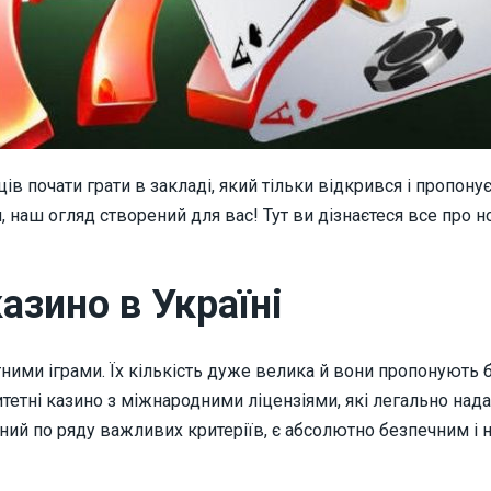
в почати грати в закладі, який тільки відкрився і пропону
ти, наш огляд створений для вас! Тут ви дізнаєтеся все про 
азино в Україні
тними іграми. Їх кількість дуже велика й вони пропонують 
итетні казино з міжнародними ліцензіями, які легально нада
ний по ряду важливих критеріїв, є абсолютно безпечним і 