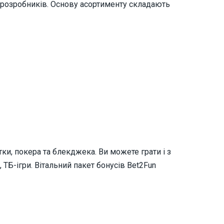
10+ розробників. Основу асортименту складають
тки, покера та блекджека. Ви можете грати і з
 ТБ-ігри. Вітальний пакет бонусів Bet2Fun