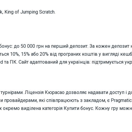
, King of Jumping Scratch.
онус: до 50 000 грн на перший депозит. За кожен депозит 
ся 10%, 15% або 20% від програних коштів у вигляді кешбе
id та ПК. Сайт адаптований для українців: підтримується ук
урнірами. Ліцензія Кюрасао дозволяє надавати доступ і до 
и провайдерами, які співпрацюють з закладом, є Pragmatic Pl
их окремо виділена категорія Купити бонус. Кожну гру можн