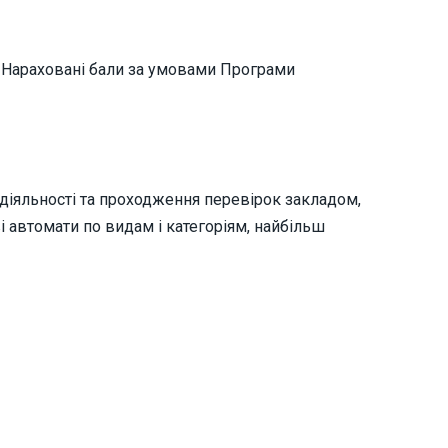
. Нараховані бали за умовами Програми
 діяльності та проходження перевірок закладом,
і автомати по видам і категоріям, найбільш