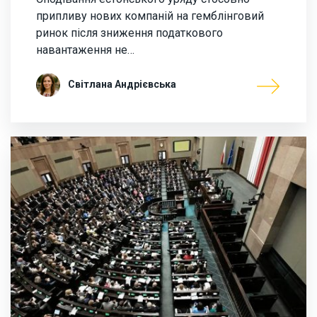
припливу нових компаній на гемблінговий
ринок після зниження податкового
навантаження не…
Світлана Андрієвська