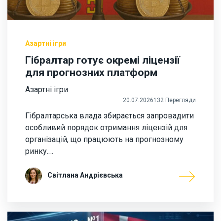
Азартні ігри
Гібралтар готує окремі ліцензії
для прогнозних платформ
Азартні ігри
20.07.2026
132 Перегляди
Гібралтарська влада збирається запровадити
особливий порядок отримання ліцензій для
організацій, що працюють на прогнозному
ринку.…
Світлана Андрієвська