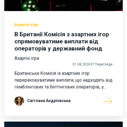
Азартні ігри
В Британії Комісія з азартних ігор
спрямовуватиме виплати від
операторів у державний фонд
Азартні ігри
01.08.2026
37 Перегляди
Британська Комісія із азартних ігор
перераховуватиме виплати, що надходять від
гемблінгових та беттінгових операторів, у…
Світлана Андрієвська