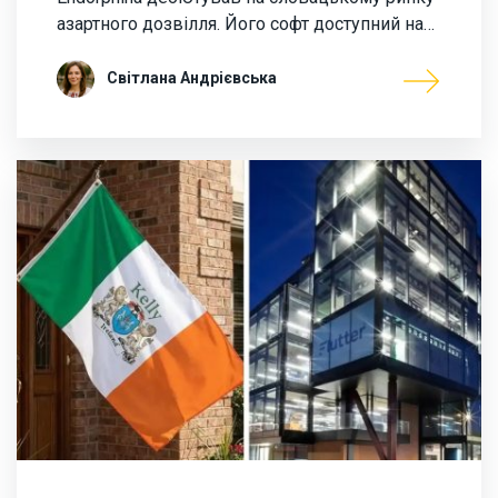
азартного дозвілля. Його софт доступний на…
Світлана Андрієвська