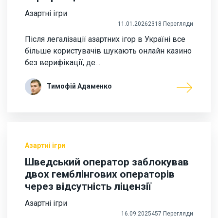
Азартні ігри
11.01.2026
2318 Перегляди
Після легалізації азартних ігор в Україні все
більше користувачів шукають онлайн казино
без верифікації, де…
Тимофій Адаменко
Азартні ігри
Шведський оператор заблокував
двох гемблінгових операторів
через відсутність ліцензії
Азартні ігри
16.09.2025
457 Перегляди