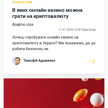
Азартні ігри
В яких онлайн казино можна
грати на криптовалюту
Азартні ігри
11.01.2026
1534 Перегляди
Хочеш спробувати онлайн казино на
криптовалюту в Україні? Ми покажемо, де це
робити безпечно, як…
Тимофій Адаменко