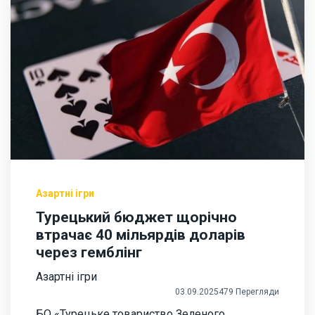
Азартні ігри
Турецький бюджет щорічно
втрачає 40 мільярдів доларів
через гемблінг
Азартні ігри
03.09.2025
479 Перегляди
БО «Турецьке товариство Зеленого