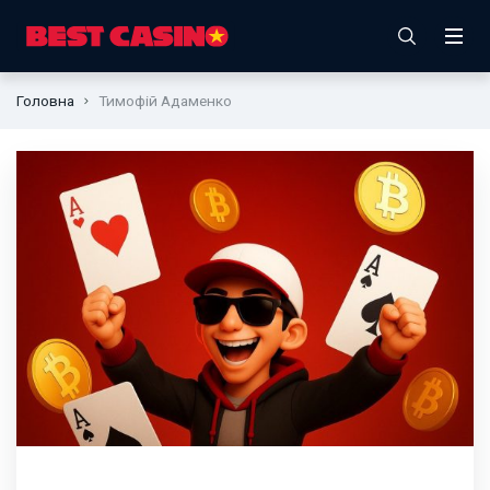
Головна
Тимофій Адаменко