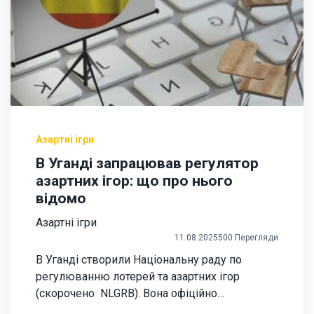
Азартні ігри
В Уганді запрацював регулятор
азартних ігор: що про нього
відомо
Азартні ігри
11.08.2025
500 Перегляди
В Уганді створили Національну раду по
регулюванню лотерей та азартних ігор
(скорочено NLGRB). Вона офіційно…