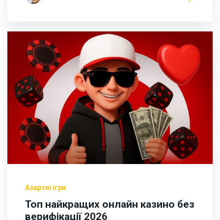
Азартні ігри
Топ найкращих онлайн казино без
верифікації 2026