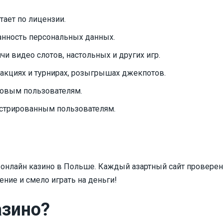
тает по лицензии.
ранность персональных данных.
и видео слотов, настольных и других игр.
кциях и турнирах, розыгрышах джекпотов.
новым пользователям.
стрированным пользователям.
нлайн казино в Польше. Каждый азартный сайт проверен 
ние и смело играть на деньги!
азино?