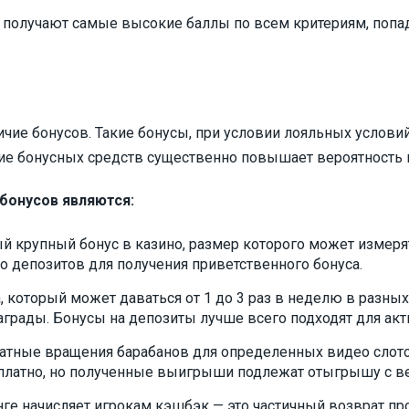
 получают самые высокие баллы по всем критериям, попад
личие бонусов. Такие бонусы, при условии лояльных усло
ние бонусных средств существенно повышает вероятность
бонусов являются:
ый крупный бонус в казино, размер которого может измер
о депозитов для получения приветственного бонуса.
, который может даваться от 1 до 3 раз в неделю в разных
грады. Бонусы на депозиты лучше всего подходят для акт
атные вращения барабанов для определенных видео слото
сплатно, но полученные выигрыши подлежат отыгрышу с 
е начисляет игрокам кэшбэк — это частичный возврат про