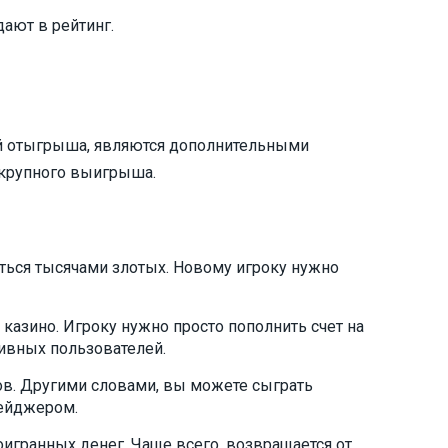
ают в рейтинг.
вий отыгрыша, являются дополнительными
 крупного выигрыша.
яться тысячами злотых. Новому игроку нужно
 казино. Игроку нужно просто пополнить счет на
ивных пользователей.
в. Другими словами, вы можете сыграть
вейджером.
игранных денег. Чаще всего, возвращается от