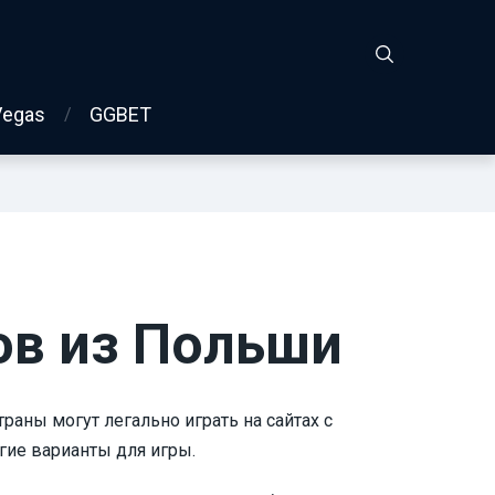
Vegas
GGBET
ов из Польши
раны могут легально играть на сайтах с
гие варианты для игры.