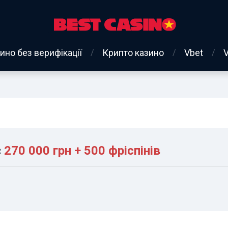
ино без верифікації
Крипто казино
Vbet
с
270 000 грн + 500 фріспінів