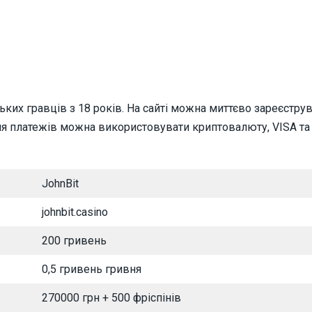
ьких гравців з 18 років. На сайті можна миттєво зареєстру
Для платежів можна використовувати криптовалюту, VISA та
JohnBit
johnbit.casino
200 гривень
0,5 гривень гривня
270000 грн + 500 фріспінів