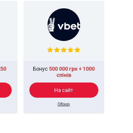
250
Бонус
500 000 грн + 1000
спінів
На сайт
Обзор