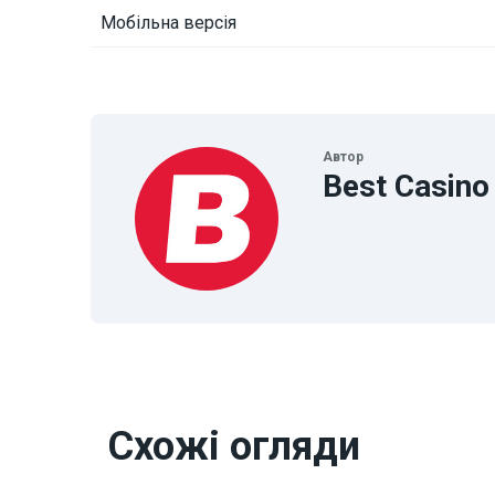
Мобільна версія
Автор
Best Casino
Схожі огляди