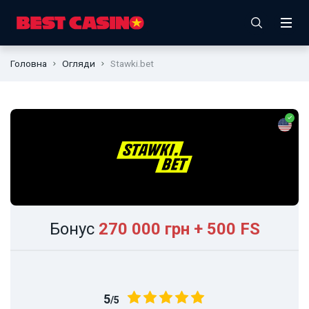
Головна
Огляди
Stawki.bet
Бонус
270 000 грн + 500 FS
5
/5