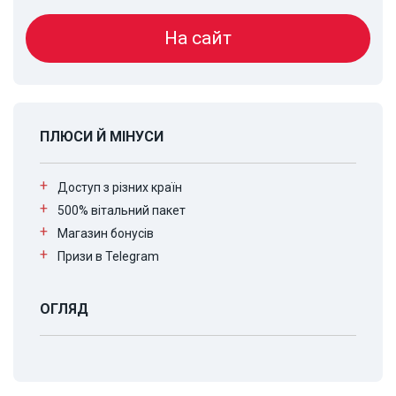
На сайт
ПЛЮСИ Й МІНУСИ
Доступ з різних країн
500% вітальний пакет
Магазин бонусів
Призи в Telegram
ОГЛЯД