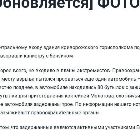
Обновляется] ФОТО
 центральному входу здания криворожского горисполкома п
 взорвали канистру с бензином.
 скорее всего, не входило в планы экстремистов. Правоохр
К месту взрыва пытался прорваться еще один автомобиль –
естно позднее, в автомобиле находились 80 бутылок с заж
бутылки для приготовления коктейлей Молотова, охотничь
ле автомобиля задержаны трое. По информации нашего ист
разыскивают правоохранительные органы.
о том, что задержанные являются активными участниками Е