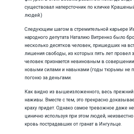
существовал наперсточник по кличке Крашеный.
людей.)
Следующим шагом в стремительной карьере Иван
народного депутата Наталию Витренко было брош
несколько десятков человек, пришедших на вст
лишения свободы, из которых пять лет провел 
человек признается невиновным в совершении
новыми силами и навыками (годы тюрьмы не про
погоню за деньгами.
Как видно из вышеизложенного, весь прежний п
наживы. Вместе с тем, это прекрасно доказывает
краху придет. Однако самое тревожное даже не
цинично используя при этом людей, неизвестно 
кровь пострадавших от гранат в Ингульце.