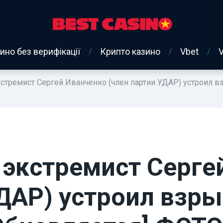
ино без верифікації
Крипто казино
Vbet
тремист Сергей Иванченко (член партии УДАР) устроил вз
экстремист Серге
ДАР) устроил взрыв