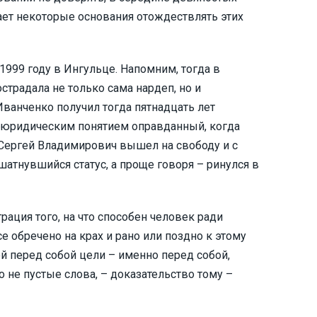
ает некоторые основания отождествлять этих
999 году в Ингульце. Напомним, тогда в
традала не только сама нардеп, но и
Иванченко получил тогда пятнадцать лет
с юридическим понятием оправданный, когда
Сергей Владимирович вышел на свободу и с
атнувшийся статус, а проще говоря – ринулся в
ация того, на что способен человек ради
се обречено на крах и рано или поздно к этому
й перед собой цели – именно перед собой,
 не пустые слова, – доказательство тому –