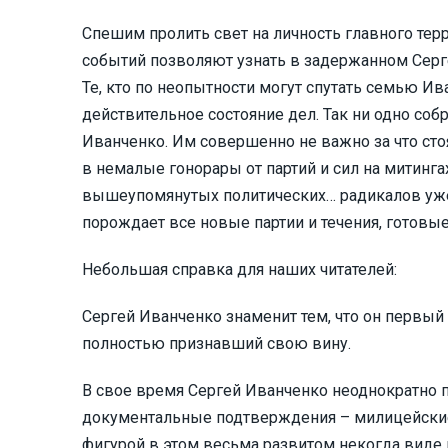
Спешим пролить свет на личность главного тер
событий позволяют узнать в задержанном Серг
Те, кто по неопытности могут спутать семью Ив
действительное состояние дел. Так ни одно собр
Иванченко. Им совершенно не важно за что сто
в немалые гонорары от партий и сил на митинг
вышеупомянутых политических… радикалов уже 
порождает все новые партии и течения, готовые
Небольшая справка для наших читателей:
Сергей Иванченко знаменит тем, что он первый
полностью признавший свою вину.
В свое время Сергей Иванченко неоднократно п
документальные подтверждения – милицейские
фигурой в этом весьма развитом некогда виде 