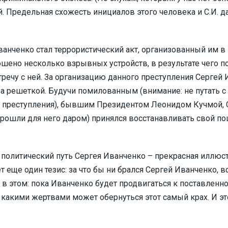
 Предельная схожесть инициалов этого человека и С.И. д
ченко стал террористический акт, организованный им в 1
ено несколько взрывных устройств, в результате чего пос
речу с ней. За организацию данного преступления Сергей 
за решеткой. Будучи помилованным (внимание: не путать 
 преступления), бывшим Президентом Леонидом Кучмой, 
шли для него даром) принялся восстанавливать свой пош
олитический путь Сергея Иванченко – прекрасная иллюстр
 еще один тезис: за что бы ни брался Сергей Иванченко, в
 в этом: пока Иванченко будет продвигаться к поставленно
какими жертвами может обернуться этот самый крах. И это