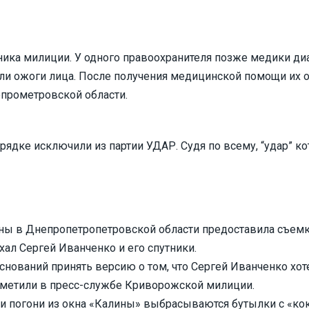
ника милиции. У одного правоохранителя позже медики диа
или ожоги лица. После получения медицинской помощи их 
прометровской области.
орядке исключили из партии УДАР. Судя по всему, “удар” к
ы в Днепропетропетровской области предоставила съемку
хал Сергей Иванченко и его спутники.
снований принять версию о том, что Сергей Иванченко хо
отметили в пресс-службе Криворожской милиции.
и погони из окна «Калины» выбрасываются бутылки с «кок