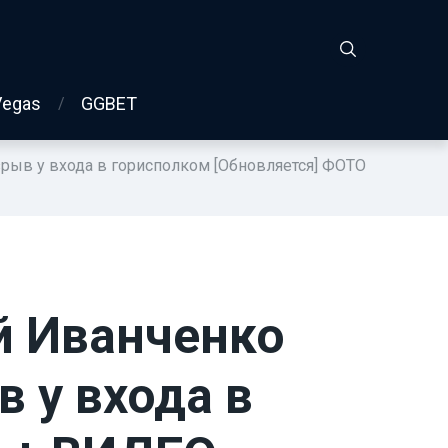
Vegas
GGBET
рыв у входа в горисполком [Обновляется] ФОТО
й Иванченко
 у входа в