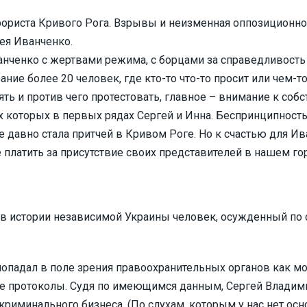
рориста Кривого Рога. Взрывы и неизменная оппозиционно
ея Иванченко.
анченко с жертвами режима, с борцами за справедливость 
ание более 20 человек, где кто-то что-то просит или чем-т
ять и против чего протестовать, главное – внимание к соб
ах которых в первых рядах Сергей и Инна. Беспринципност
давно стала притчей в Кривом Роге. Но к счастью для Ив
 платить за присутствие своих представителей в нашем го
 в истории независимой Украины человек, осужденный по 
опадал в поле зрения правоохранительных органов как м
 протоколы. Судя по имеющимся данным, Сергей Владими
криминального бизнеса. (По слухам, которым у нас нет ос