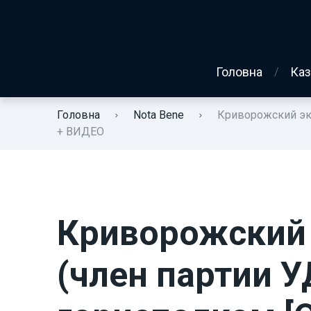
Головна
Каз
Головна
Nota Bene
Криворожский экс
+ ВИДЕО
Криворожский 
(член партии У