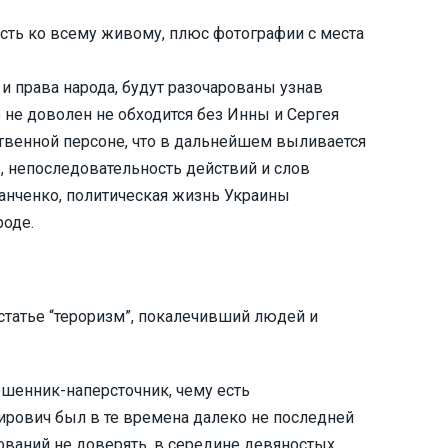
сть ко всему живому, плюс фотографии с места
и права народа, будут разочарованы узнав
о не доволен не обходится без Инны и Сергея
ственной персоне, что в дальнейшем выливается
ь, непоследовательность действий и слов
анченко, политическая жизнь Украины
роде.
статье “тероризм”, покалечивший людей и
ошенник-наперсточник, чему есть
рович был в те времена далеко не последней
нований не доверять, в середине девяностых