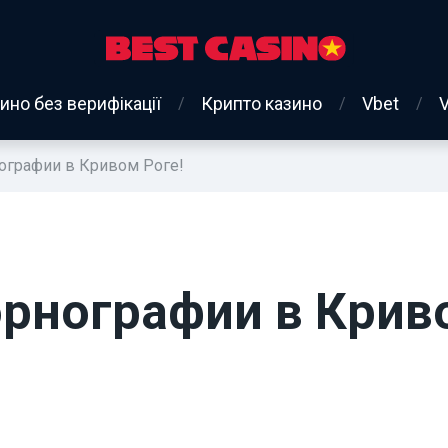
ино без верифікації
Крипто казино
Vbet
ографии в Кривом Роге!
орнографии в Крив