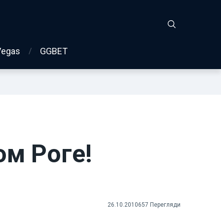
Vegas
GGBET
ом Роге!
26.10.2010
657 Перегляди