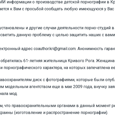
СМИ информации о производстве детской порнографии в К
ается к Вам с просьбой сообщать любую имеющуюся у Ва
становлены и другие случаи деятельности порно-студий в
светить данную проблему с целью защитить наших с вами 
ектронный адрес
coauthor.kri@gmail.com
. Анонимность гаран
обратилась 61-летняя жительница Кривого Рога. Женщина 
и порнографического характера, на которых запечатлена ее
авоохранителям диск с фотографиями, которые были опуб
 модельным агентством еще в мае 2009 года, внучку зая
нала мод.
м, что правоохранительными органами в данный момент р
краины (изготовление и распространение порнографии).