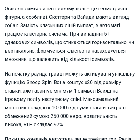
Основні символи на ігровому полі – це геометричні
фігури, а особливі, Скаттери та Вайлди мають вигляд
собак. Замість класичних ліній виплат, в автоматі
працює кластерна система. При випадінні 5+
однакових символів, що стикаються горизонтально, чи
вертикально, формується кластер та нараховується
множник, що залежить від кількості символів.
На початку раунда гравці можуть активувати унікальну
функцію Snoop Spin. Вона коштує х20 від розміру
ставки, але гарантує мінімум 1 символ Вайлд на
ігровому полі у наступному спіні. Максимальний
множник складає х 10 000 від суми ставки, виграш
обмежений сумою 250 000 євро, волатильність
висока, RTP складає 97%.
Поки що компанія випустила лише трейлер гри. Реліз