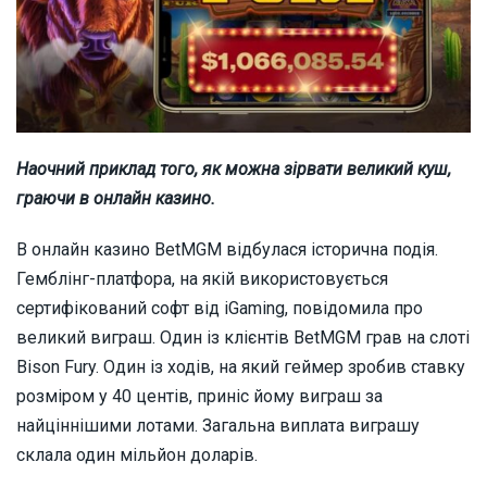
Наочний приклад того, як можна зірвати великий куш,
граючи в онлайн казино.
В онлайн казино BetMGM відбулася історична подія.
Гемблінг-платфора, на якій використовується
сертифікований софт від iGaming, повідомила про
великий виграш. Один із клієнтів BetMGM грав на слоті
Bison Fury. Один із ходів, на який геймер зробив ставку
розміром у 40 центів, приніс йому виграш за
найціннішими лотами. Загальна виплата виграшу
склала один мільйон доларів.