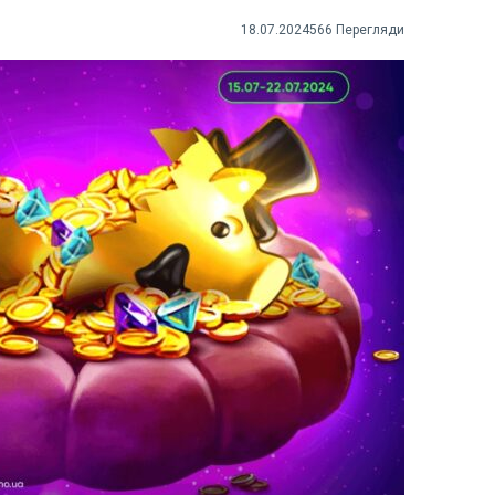
18.07.2024
566 Перегляди