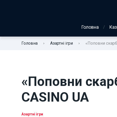
Головна
Каз
Головна
Азартні ігри
«Поповни скарб
«Поповни скарб
CASINO UA
Азартні ігри