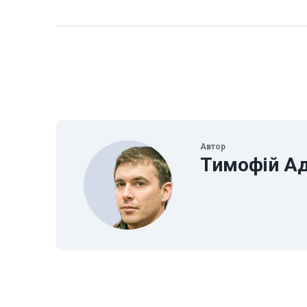
Автор
Тимофій А