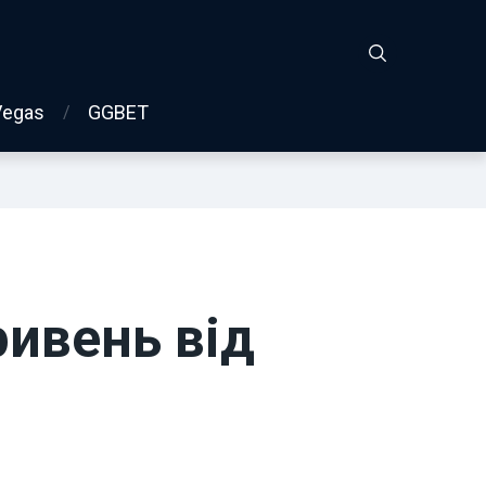
Vegas
GGBET
ривень від