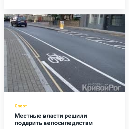
Спорт
Местные власти решили
подарить велосипедистам