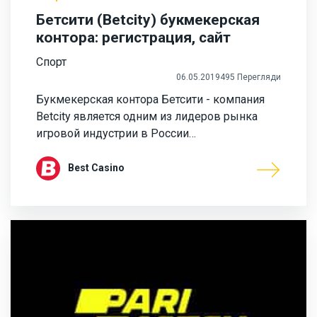
Бетсити (Betcity) букмекерская
контора: регистрация, сайт
Спорт
06.05.2019
495 Перегляди
Букмекерская контора Бетсити - компания
Betcity является одним из лидеров рынка
игровой индустрии в России…
Best Casino