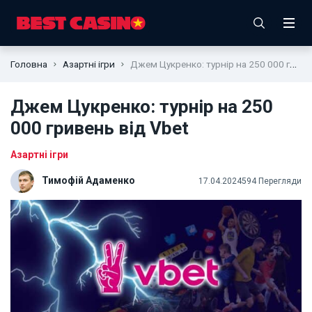
Головна
Азартні ігри
Джем Цукренко: турнір на 250 000 гривень від Vbet
Джем Цукренко: турнір на 250
000 гривень від Vbet
Азартні ігри
Тимофій Адаменко
17.04.2024
594 Перегляди