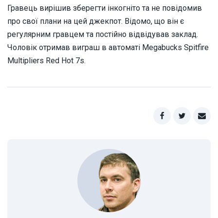
Гравець вирішив зберегти інкогніто та не повідомив
про свої плани на цей джекпот. Відомо, що він є
регулярним гравцем та постійно відвідував заклад.
Чоловік отримав виграш в автоматі Megabucks Spitfire
Multipliers Red Hot 7s.