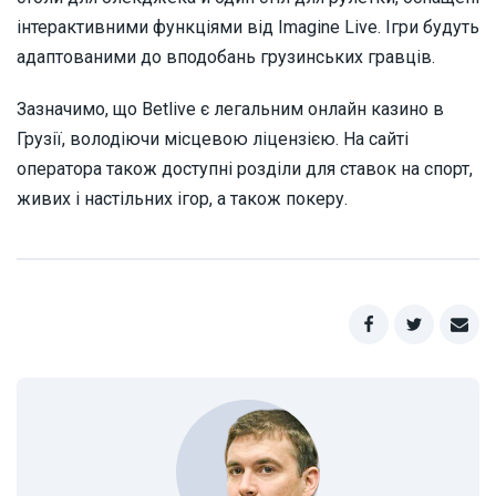
інтерактивними функціями від Imagine Live. Ігри будуть
адаптованими до вподобань грузинських гравців.
Зазначимо, що Betlive є легальним онлайн казино в
Грузії, володіючи місцевою ліцензією. На сайті
оператора також доступні розділи для ставок на спорт,
живих і настільних ігор, а також покеру.