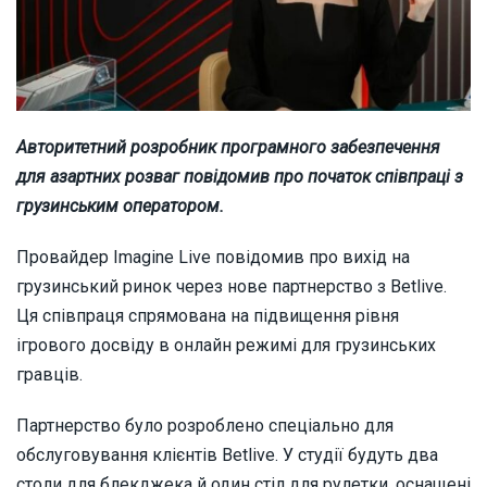
Авторитетний розробник програмного забезпечення
для азартних розваг повідомив про початок співпраці з
грузинським оператором.
Провайдер Imagine Live повідомив про вихід на
грузинський ринок через нове партнерство з Betlive.
Ця співпраця спрямована на підвищення рівня
ігрового досвіду в онлайн режимі для грузинських
гравців.
Партнерство було розроблено спеціально для
обслуговування клієнтів Betlive. У студії будуть два
столи для блекджека й один стіл для рулетки, оснащені