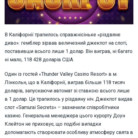
В Каліфорнії трапилось справжнісіньке «різдвяне
диво»: гемблер зірвав величезний джекпот на слоті,
поставивши всього лише 1 долар. Він виграв, ні багато
ні мало, 118 428 доларів США.
Один із гостей «Thunder Valley Casino Resort» в м.
Лінкольн, що в Каліфорнії, виграв більше 118 тисяч
доларів, запускаючи автомат зі ставкою всього лише
в 1 долар. Це трапилось у різдвяну ніч. Джекпот видав
слот «Samurai Secrets» – зазначили співробітники
казино. Генеральна менеджера цього курорту Доун
Клейтон не приховує, що подібні випадки
допомагають створювати особливу атмосферу свята в