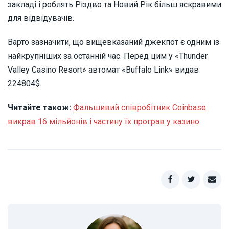
закладі і роблять Різдво та Новий Рік більш яскравими
для відвідувачів.
Варто зазначити, що вищевказаний джекпот є одним із
найкрупніших за останній час. Перед цим у «Thunder
Valley Casino Resort» автомат «Buffalo Link» видав
224804$.
Читайте також:
Фальшивий співробітник Coinbase
викрав 16 мільйонів і частину їх програв у казино