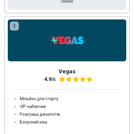
Обзор
Vegas
4.9
/5
Мільйон для старту
VIP-кабанчик
Розіграші джекпотів
Бонусний кеш