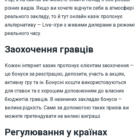
різних видів. Якщо ви хочете відчути себе в атмосфері
реального закладу, то й тут онлайн казік пропонує
альтернативу — Live-ігри з живими дилерами в режимі
реального часу.
Заохочення гравців
Кожен інтернет казик пропонує клієнтам заохочення —
це бонуси за реєстрацію, депозити, участь в акціях,
активну гру та ін. Бонусні кошти використовуються
для ставок та є хорошим доповненням до власних
бюджетів гравців. В наземних закладах бонуси —
велика рідкість. Саме за допомогою таких призів ви
можете претендувати на великі виграші.
Регулювання у країнах