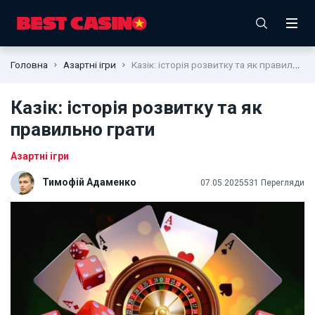
Головна
Азартні ігри
Казік: історія розвитку та як правильно грати
Казік: історія розвитку та як
правильно грати
Азартні ігри
Тимофій Адаменко
07.05.2025
531 Перегляди