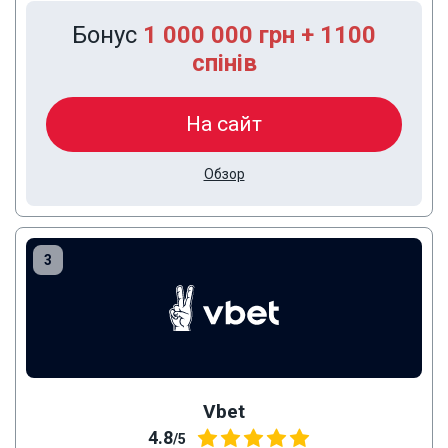
Бонус
1 000 000 грн + 1100
спінів
На сайт
Обзор
Vbet
4.8
/5