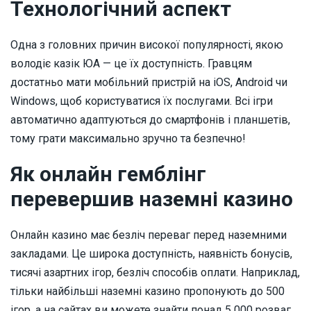
Технологічний аспект
Одна з головних причин високої популярності, якою
володіє казік ЮА — це їх доступність. Гравцям
достатньо мати мобільний пристрій на iOS, Android чи
Windows, щоб користуватися їх послугами. Всі ігри
автоматично адаптуються до смартфонів і планшетів,
тому грати максимально зручно та безпечно!
Як онлайн гемблінг
перевершив наземні казино
Онлайн казино має безліч переваг перед наземними
закладами. Це широка доступність, наявність бонусів,
тисячі азартних ігор, безліч способів оплати. Наприклад,
тільки найбільші наземні казино пропонують до 500
ігор, а на сайтах ви можете знайти понад 5 000 розваг