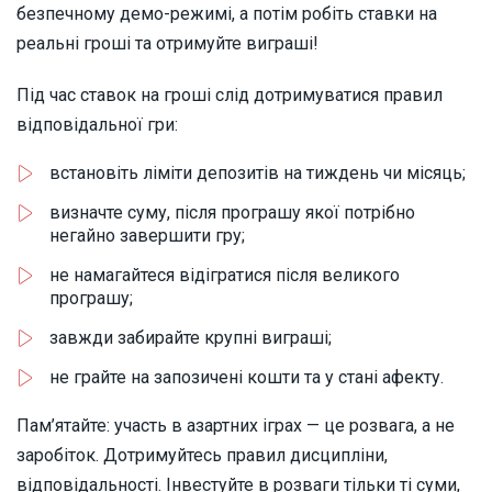
безпечному демо-режимі, а потім робіть ставки на
реальні гроші та отримуйте виграші!
Під час ставок на гроші слід дотримуватися правил
відповідальної гри:
встановіть ліміти депозитів на тиждень чи місяць;
визначте суму, після програшу якої потрібно
негайно завершити гру;
не намагайтеся відігратися після великого
програшу;
завжди забирайте крупні виграші;
не грайте на запозичені кошти та у стані афекту.
Пам’ятайте: участь в азартних іграх — це розвага, а не
заробіток. Дотримуйтесь правил дисципліни,
відповідальності. Інвестуйте в розваги тільки ті суми,