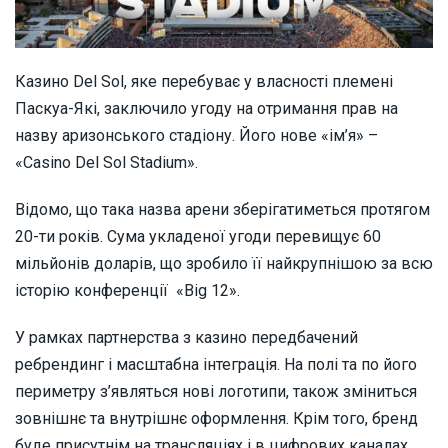
Казино Del Sol, яке перебуває у власності племені
Паскуа-Які, заключило угоду на отримання прав на
назву аризонського стадіону. Його нове «ім’я» –
«Casino Del Sol Stadium».
Відомо, що така назва арени зберігатиметься протягом
20-ти років. Сума укладеної угоди перевищує 60
мільйонів доларів, що зробило її найкрупнішою за всю
історію конференції «Big 12».
У рамках партнерства з казино передбачений
ребрендинг і масштабна інтеграція. На полі та по його
периметру з’являться нові логотипи, також зміниться
зовнішнє та внутрішнє оформлення. Крім того, бренд
буде присутнім на трансляціях і в цифрових каналах.