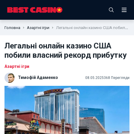
Головна
Азартні ігри
Легальні онлайн казино США побили власний рекорд прибутку
Легальні онлайн казино США
побили власний рекорд прибутку
Азартні ігри
Тимофій Адаменко
08.05.2025
368 Перегляди