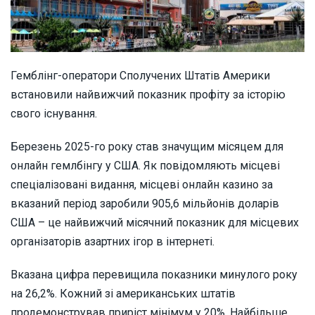
Гемблінг-оператори Сполучених Штатів Америки
встановили найвижчий показник профіту за історію
свого існування.
Березень 2025-го року став значущим місяцем для
онлайн гемлбінгу у США. Як повідомляють місцеві
спеціалізовані видання, місцеві онлайн казино за
вказаний період заробили 905,6 мільйонів доларів
США – це найвижчий місячний показник для місцевих
організаторів азартних ігор в інтернеті.
Вказана цифра перевищила показники минулого року
на 26,2%. Кожний зі американських штатів
продемонстрував приріст мінімум у 20%. Найбільше