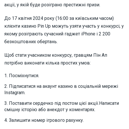
акції, у якій буде розіграно престижні призи.
До 17 квітня 2024 року (16:00 за київським часом)
клієнти казино Pin Up можуть узяти участь у конкурсі, у
якому розіграють сучасний гаджет iPhone і 2 200
безкоштовних обертань.
Щоб стати учасником конкурсу, гравцям Пін Ап
потрібно виконати кілька простих умов:
Посміхнутися.
Підписатися на акаунт казино в соціальній мережі
Instagram.
Поставити сердечко під постом цієї акції.Написати
смішну історію або анекдот у коментарях.
Залишити номер ігрового рахунку.