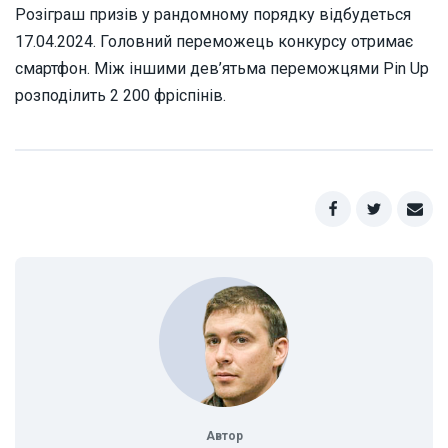
Розіграш призів у рандомному порядку відбудеться
17.04.2024. Головний переможець конкурсу отримає
смартфон. Між іншими дев’ятьма переможцями Pin Up
розподілить 2 200 фріспінів.
Автор