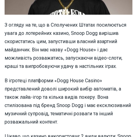
З огляду на те, що в Сполучених Штатах посилюється
увага до лотерейних казино, Snoop Dogg вирішив
скористатись цим, запустивши власний азартний
майданчик. Він має назву «Dogg House» і дає
можливість розважатись, запускаючи відео-слоти,
краші та випробовуючи удачу в настільних іграх.
В ігротеці платформи «Dogg House Casino»
представлений доволі широкий вибір автоматів, а
також лайв-ігор та кілька видів покеру. Вона
стилізована під бренд Snoop Dogg і має ексклюзивний
музичний супровід, тематичні розваги та інший
розважальний контент.
Цікаво, що казино використовує 2 види валюти: Snoop