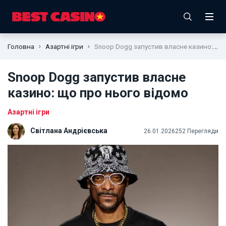
Головна
Азартні ігри
Snoop Dogg запустив власне казино: що про нього відомо
Snoop Dogg запустив власне
казино: що про нього відомо
Азартні ігри
Світлана Андрієвська
26.01.2026
252 Перегляди