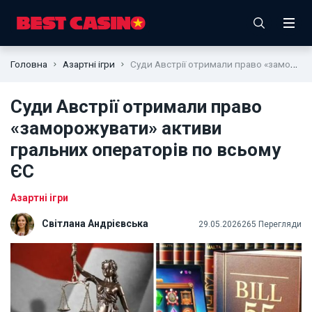
Головна
Азартні ігри
Суди Австрії отримали право «заморожувати» активи гральних операторів по всьому ЄС
Суди Австрії отримали право
«заморожувати» активи
гральних операторів по всьому
ЄС
Азартні ігри
Світлана Андрієвська
29.05.2026
265 Перегляди