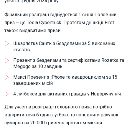
усього грудня 2024 року.
Фінальний розіграш відбудеться 1 січня. Головний
приз – це Tesla Cybertruck. Протягом дії акції First
також видаватиме призи:
Шкарпетка Санти з бездепами за 5 виконаних
квестів.
Презент з бездепами та сертифікатами Rozetka та
Megogo за 10 завдань.
Максі Презент з iPhone та квадроциклом за 15
завершених місій.
4 лутбокси для активних гравців у Новорічну ніч.
Для участі в розіграші головного приза потрібно
відкрити хоча б один лутбокс та поповнити рахунок
сумарно на 20 000 гривень протягом місяця.