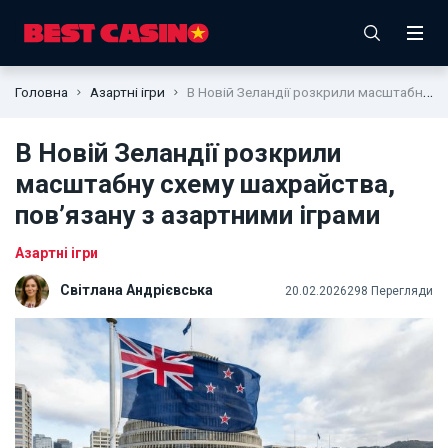
Головна
Азартні ігри
В Новій Зеландії розкрили масштабну схему шахрайства, пов’язану з азартними іграми
В Новій Зеландії розкрили
масштабну схему шахрайства,
пов’язану з азартними іграми
Азартні ігри
Світлана Андрієвська
20.02.2026
298 Перегляди