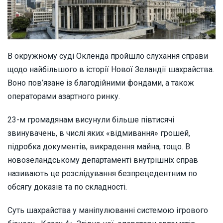
В окружному суді Окленда пройшло слухання справи
щодо найбільшого в історії Нової Зеландії шахрайства.
Воно пов’язане із благодійними фондами, а також
операторами азартного ринку.
23-м громадянам висунули більше півтисячі
звинувачень, в числі яких «відмивання» грошей,
підробка документів, викрадення майна, тощо. В
новозеландському департаменті внутрішніх справ
називають це розслідування безпрецедентним по
обсягу доказів та по складності.
Суть шахрайства у маніпулюванні системою ігрового