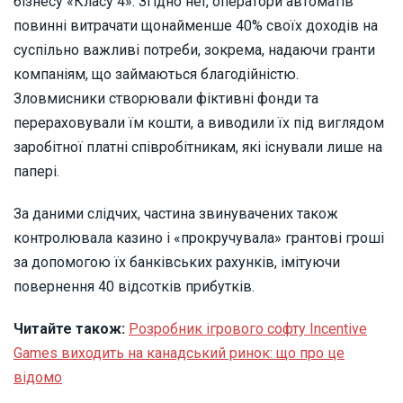
бізнесу «Класу 4». Згідно неї, оператори автоматів
повинні витрачати щонайменше 40% своїх доходів на
суспільно важливі потреби, зокрема, надаючи гранти
компаніям, що займаються благодійністю.
Зловмисники створювали фіктивні фонди та
перераховували їм кошти, а виводили їх під виглядом
заробітної платні співробітникам, які існували лише на
папері.
За даними слідчих, частина звинувачених також
контролювала казино і «прокручувала» грантові гроші
за допомогою їх банківських рахунків, імітуючи
повернення 40 відсотків прибутків.
Читайте також:
Розробник ігрового софту Incentive
Games виходить на канадський ринок: що про це
відомо