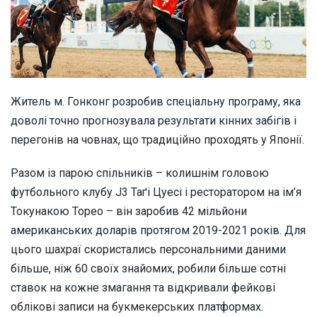
Житель м. Гонконг розробив спеціальну програму, яка
доволі точно прогнозувала результати кінних забігів і
перегонів на човнах, що традиційно проходять у Японії.
Разом із парою спільників – колишнім головою
футбольного клубу J3 Таґі Цуесі і ресторатором на ім’я
Токунакою Торео – він заробив 42 мільйони
американських доларів протягом 2019-2021 років. Для
цього шахраї скористались персональними даними
більше, ніж 60 своїх знайомих, робили більше сотні
ставок на кожне змагання та відкривали фейкові
облікові записи на букмекерських платформах.