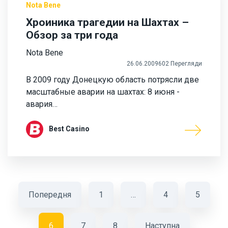
Nota Bene
Хроиника трагедии на Шахтах –
Обзор за три года
Nota Bene
26.06.2009
602 Перегляди
В 2009 году Донецкую область потрясли две
масштабные аварии на шахтах: 8 июня -
авария…
Best Casino
Попередня
1
…
4
5
6
7
8
Наступна