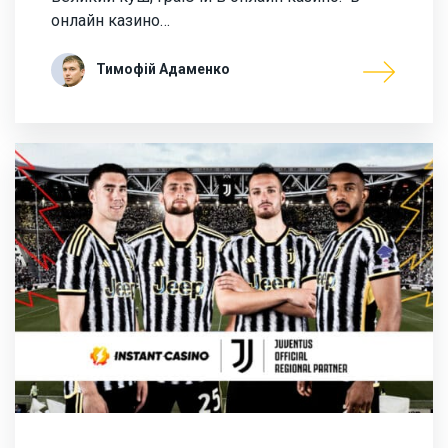
онлайн казино…
Тимофій Адаменко