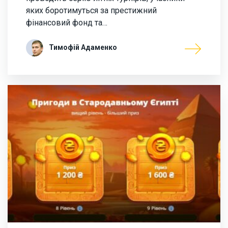
яких боротимуться за престижний
фінансовий фонд та…
Тимофій Адаменко