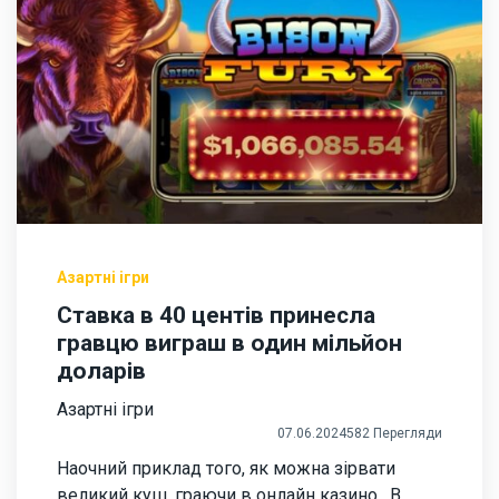
Азартні ігри
Ставка в 40 центів принесла
гравцю виграш в один мільйон
доларів
Азартні ігри
07.06.2024
582 Перегляди
Наочний приклад того, як можна зірвати
великий куш, граючи в онлайн казино. В