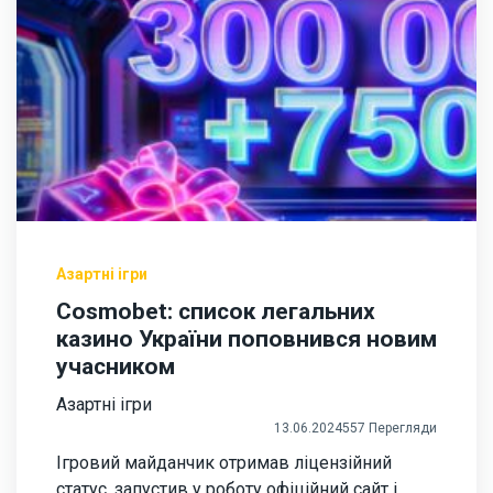
Азартні ігри
Cosmobet: список легальних
казино України поповнився новим
учасником
Азартні ігри
13.06.2024
557 Перегляди
Ігровий майданчик отримав ліцензійний
статус, запустив у роботу офіційний сайт і