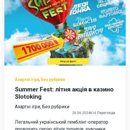
,
Азартні ігри
Без рубрики
Summer Fest: літня акція в казино
Slotoking
Азартні ігри
,
Без рубрики
26.06.2024
616 Перегляди
Легальний український гемблінг-оператор
проводить серію літніх турнірів, учасники