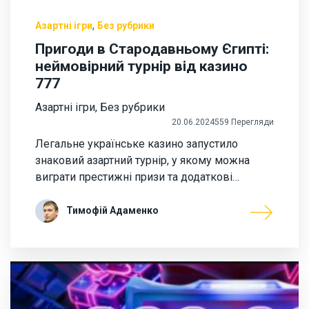
,
Азартні ігри
Без рубрики
Пригоди в Стародавньому Єгипті:
неймовірний турнір від казино
777
Азартні ігри
,
Без рубрики
20.06.2024
559 Перегляди
Легальне українське казино запустило
знаковий азартний турнір, у якому можна
виграти престижні призи та додаткові…
Тимофій Адаменко