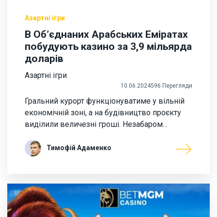
Азартні ігри
В Об’єднаних Арабських Еміратах
побудують казино за 3,9 мільярда
доларів
Азартні ігри
10.06.2024
596 Перегляди
Гральний курорт функціонуватиме у вільній
економічній зоні, а на будівництво проєкту
виділили величезні гроші. Незабаром…
Тимофій Адаменко