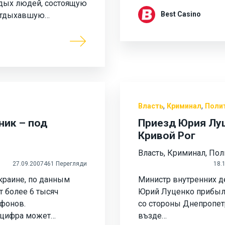
дых людей, состоящую
Best Casino
 отдыхавшую…
,
,
Власть
Криминал
Поли
ник – под
Приезд Юрия Лу
Кривой Рог
Власть
,
Криминал
,
Пол
27.09.2007
461 Перегляди
18.
краине, по данным
Министр внутренних д
 более 6 тысяч
Юрий Луценко прибыл
фонов.
со стороны Днепропет
 цифра может…
възде…