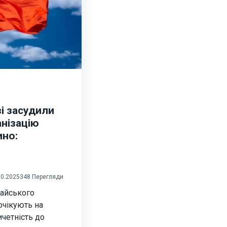
зі засудили
анізацію
ино:
10.2025
348 Перегляди
тайського
очікують на
ичетність до