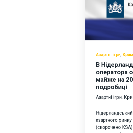
,
Азартні ігри
Крим
В Нідерланд
оператора 
майже на 20
подробиці
Азартні ігри
,
Кри
Нідерландський 
азартного ринку 
(скорочено KSA