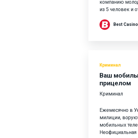
компанию моло
из 5 человек и
Best Casino
Криминал
Ваш мобиль
прицелом
Криминал
Ежемесячно в У
милиции, воруют
мобильных теле
Неофициальная