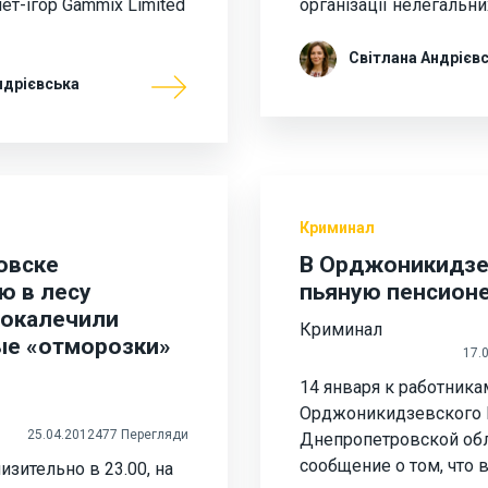
ет-ігор Gammix Limited
організації нелегальн
Світлана Андрієв
ндрієвська
Криминал
овске
В Орджоникидзе
 в лесу
пьяную пенсион
окалечили
Криминал
е «отморозки»
17.
14 января к работника
Орджоникидзевского 
25.04.2012
477 Перегляди
Днепропетровской обл
сообщение о том, что 
изительно в 23.00, на