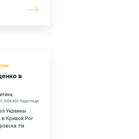
тика
ценко в
итика
10.2006
450 Перегляди
ел Украины
 в Кривой Рог
ровска. На