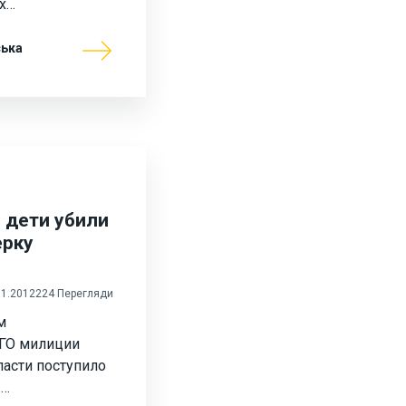
их…
ська
 дети убили
ерку
01.2012
224 Перегляди
м
ГО милиции
асти поступило
в…