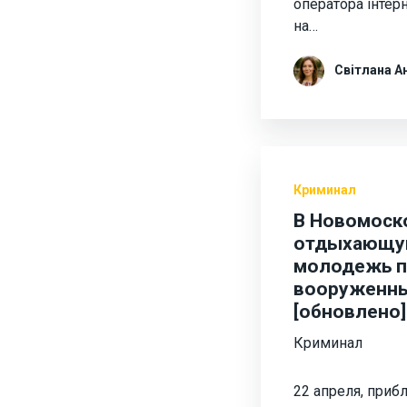
оператора інтерн
на…
Світлана А
Криминал
В Новомоск
отдыхающую
молодежь п
вооруженны
[обновлено]
Криминал
22 апреля, прибл