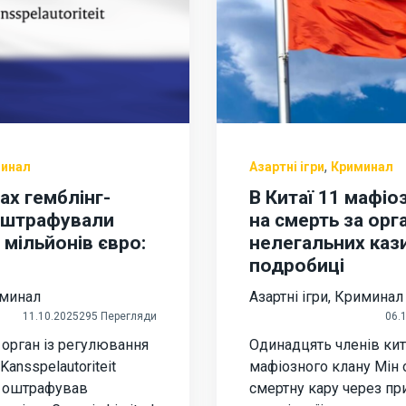
,
инал
Азартні ігри
Криминал
ах гемблінг-
В Китаї 11 мафіо
оштрафували
на смерть за орг
 мільйонів євро:
нелегальних каз
подробиці
минал
Азартні ігри
,
Криминал
11.10.2025
295 Перегляди
06.
орган із регулювання
Одинадцять членів ки
Kansspelautoriteit
мафіозного клану Мін 
) оштрафував
смертну кару через пр